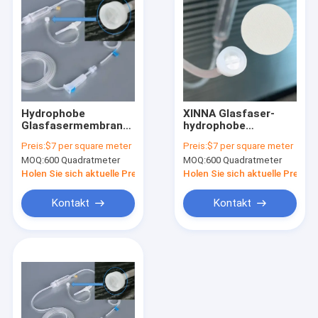
Hydrophobe
XINNA Glasfaser-
Glasfasermembran
hydrophobe
für die medizinische
Membran für
Preis:
$7 per square meter
Preis:
$7 per square meter
Luftlüftung in IV-
medizinische und
MOQ:
600 Quadratmeter
MOQ:
600 Quadratmeter
Infusionssätzen
Laboranwendungen
Holen Sie sich aktuelle Preis
Holen Sie sich aktuelle Preis
Kontakt
Kontakt
Zu Hause
Produkte
Videos