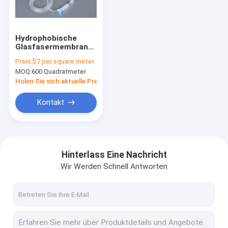
Über uns
Werksbesichtigung
Hydrophobische
Glasfasermembran
Qualitätskontrolle
mit Porengrößen von
Preis:
$7 per square meter
0,22 μM bis 20 μM
MOQ:
600 Quadratmeter
Kontakt mit uns
Holen Sie sich aktuelle Preis
Bitte um ein Angebot
Kontakt
Inline Filter IV
Hinterlass Eine Nachricht
Wir Werden Schnell Antworten
Laboratoriumsfilter für Spritzen
Membranscheibenfilter
PES Membran