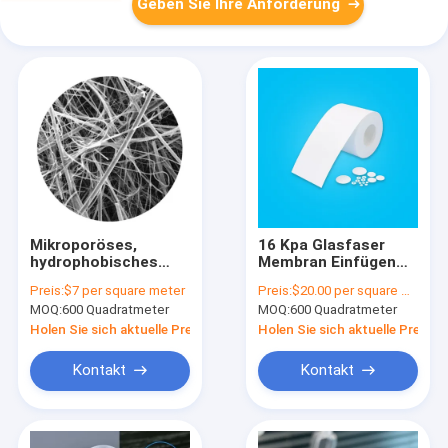
Geben Sie Ihre Anforderung
Mikroporöses,
16 Kpa Glasfaser
hydrophobisches
Membran Einfügen
Glasfasermembranfilter,
Spitze Filter
Preis:
$7 per square meter
Preis:
$20.00 per square meter
gleichwertig einer
Membran Luftzufuhr
MOQ:
600 Quadratmeter
MOQ:
600 Quadratmeter
GVS-GF-Membran
Holen Sie sich aktuelle Preis
Holen Sie sich aktuelle Preis
Kontakt
Kontakt