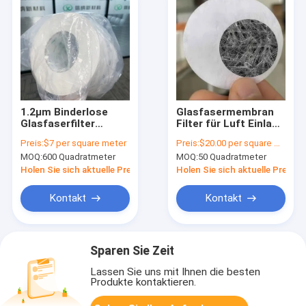
1.2μm Binderlose
Glasfasermembran
Glasfaserfilter
Filter für Luft Einlass
Medizinische
Filter für
Preis:
$7 per square meter
Preis:
$20.00 per square meter
Abluftmembran
Infusionsset
MOQ:
600 Quadratmeter
MOQ:
50 Quadratmeter
Holen Sie sich aktuelle Preis
Holen Sie sich aktuelle Preis
Kontakt
Kontakt
Sparen Sie Zeit
Lassen Sie uns mit Ihnen die besten
Produkte kontaktieren.