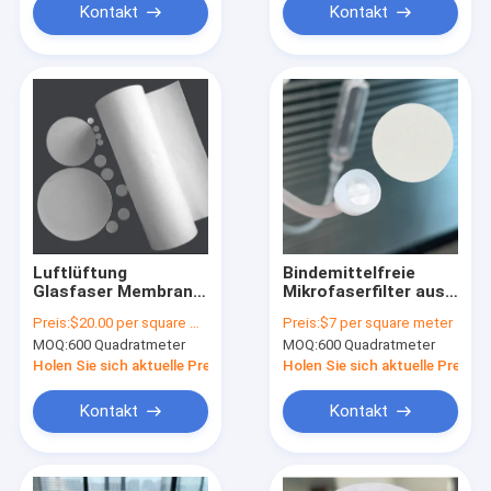
Kontakt
Kontakt
Luftlüftung
Bindemittelfreie
Glasfaser Membran
Mikrofaserfilter aus
0,22 μm - 20 μm
Borosilikatglas
Preis:
$20.00 per square meter
Preis:
$7 per square meter
Gasfiltrationsmembran
Membran 0,45 μm
MOQ:
600 Quadratmeter
MOQ:
600 Quadratmeter
Glasfaserfilter
Holen Sie sich aktuelle Preis
Holen Sie sich aktuelle Preis
Kontakt
Kontakt