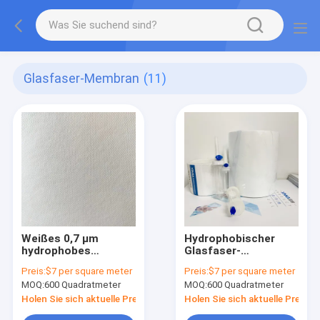
Glasfaser-Membran
(11)
Weißes 0,7 μm
Hydrophobischer
hydrophobes
Glasfaser-
Glasfasermembranfilter
Membranfilter für die
Preis:
$7 per square meter
Preis:
$7 per square meter
ohne Bindemittel
Infusionsspitze
MOQ:
600 Quadratmeter
MOQ:
600 Quadratmeter
Holen Sie sich aktuelle Preis
Holen Sie sich aktuelle Preis