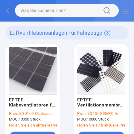
Luftventilationsanlagen Für Fahrzeuge
(3)
EPTFE
EPTFE-
Klebeventilatoren für
Ventilationsmembranen
Fahrzeuge Lichter
für elektronische
Preis:
$0.01~0.35 please confirm with sales
Preis:
$0.10~0.35/PC for price , contact our sales team
Wasserdicht
Navigationssysteme
MOQ:
10000 Stück
MOQ:
10000 Stück
Staubdicht
im Fahrzeug,
Nebeldicht
Anzeigensysteme,
Holen Sie sich aktuelle Preis
Holen Sie sich aktuelle Preis
Kommunikationssteueru