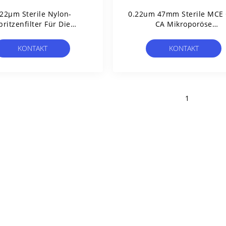
.22μm Sterile Nylon-
0.22um 47mm Sterile MCE
pritzenfilter Für Die
CA Mikroporöse
krobenaufdeckung In
Filtermembran Für Mikrobi
ereinigtem Wasser
Grenztests Einzelverpack
KONTAKT
KONTAKT
1