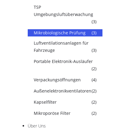
TSP
Umgebungsluftüberwachung
(3)
Mikrobiologische Prüfung
(3)
Luftventilationsanlagen für
Fahrzeuge
(3)
Portable Elektronik-Ausläufer
(2)
Verpackungsöffnungen
(4)
Außenelektronikventilatoren
(2)
Kapselfilter
(2)
Mikroporöse Filter
(2)
Über Uns