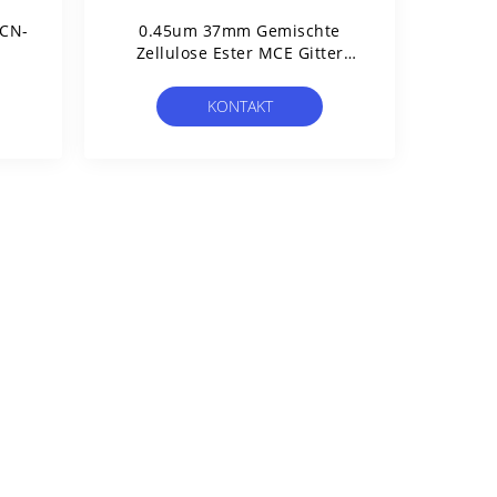
 CN-
0.45um 37mm Gemischte
Zellulose Ester MCE Gitter
elle
Membranfilter Steril Für
ung
Mikrobielle Grenztest
KONTAKT