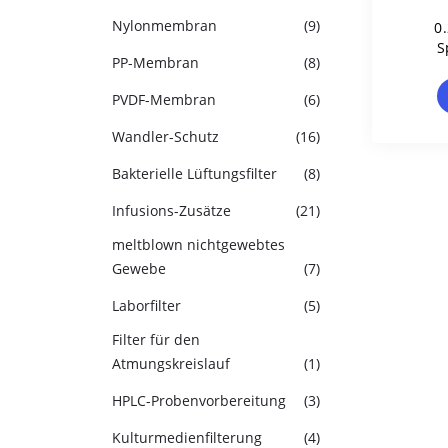
Nylonmembran
(9)
0
S
PP-Membran
(8)
Mi
G
PVDF-Membran
(6)
Wandler-Schutz
(16)
Bakterielle Lüftungsfilter
(8)
Infusions-Zusätze
(21)
meltblown nichtgewebtes
Gewebe
(7)
Laborfilter
(5)
Filter für den
Atmungskreislauf
(1)
HPLC-Probenvorbereitung
(3)
Kulturmedienfilterung
(4)