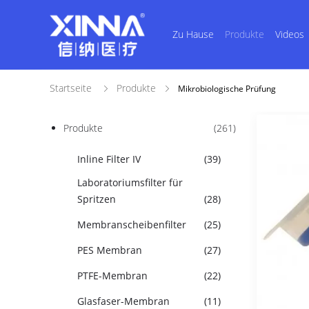
Zu Hause
Produkte
Videos
Startseite
Produkte
Mikrobiologische Prüfung
Produkte
(261)
Inline Filter IV
(39)
Laboratoriumsfilter für
Spritzen
(28)
Membranscheibenfilter
(25)
PES Membran
(27)
PTFE-Membran
(22)
Glasfaser-Membran
(11)