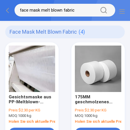
Face Mask Melt Blown Fabric
(4)
Gesichtsmaske aus
175MM
PP-Meltblown-
geschmolzenes
Nichtgewebtem
Gewebe 25 Gramm
Preis:
$2.30 per KG
Preis:
$2.30 per KG
Stoff 25 / 30 /
PP geschmolzenes
MOQ:
1000 kg
MOQ:
1000 kg
40GSM für die
Gewebe für
medizinische
Einwegmasken
Holen Sie sich aktuelle Preis
Holen Sie sich aktuelle Preis
Filtration