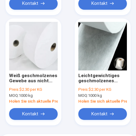
Kontakt
Kontakt
Weiß geschmolzenes
Leichtgewichtiges
Gewebe aus nicht
geschmolzenes
gewebtem Gewebe
Gewebe aus nicht
Preis:
$2.30 per KG
Preis:
$2.30 per KG
Polypropylen PP
gewebtem
MOQ:
1000 kg
MOQ:
1000 kg
Hepa Filter Gewebe
Polypropylen für
für chirurgische
Einweg-
Holen Sie sich aktuelle Preis
Holen Sie sich aktuelle Preis
Umhänge
Hygieneprodukte
Kontakt
Kontakt