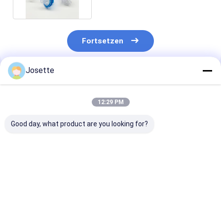
Fortsetzen
Josette
Empfohlene Produkte
12:29 PM
Good day, what product are you looking for?
0.2 Mikron-PTFE-
Hydrophobischer
Transducer-
Membrantransducer-
TP-Filter mit 0,2 μm
Schutzfilter fü
Schutz mit ABS-
PTFE-Membran
Luftlüftung in
Gehäuse für
Medizinprodu
Blutdialyse-
Bestpreis
Bestpreis
Bestprei
Blutlinien