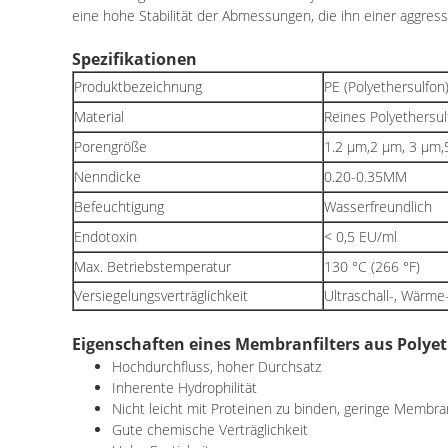
eine hohe Stabilität der Abmessungen, die ihn einer aggres
Spezifikationen
Produktbezeichnung
PE (Polyethersulfo
Material
Reines Polyethersul
Porengröße
1.2 μm,2 μm, 3 μm,
Nenndicke
0.20-0.35MM
Befeuchtigung
Wasserfreundlich
Endotoxin
< 0,5 EU/ml
Max. Betriebstemperatur
130 °C (266 °F)
Versiegelungsverträglichkeit
Ultraschall-, Wärme
Eigenschaften eines Membranfilters aus Polyet
Hochdurchfluss, hoher Durchsatz
Inherente Hydrophilität
Nicht leicht mit Proteinen zu binden, geringe Memb
Gute chemische Verträglichkeit