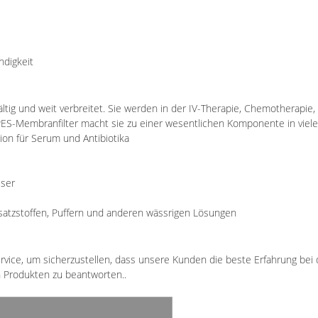
ndigkeit
g und weit verbreitet. Sie werden in der IV-Therapie, Chemotherapie, Pro
r PES-Membranfilter macht sie zu einer wesentlichen Komponente in vielen 
ation für Serum und Antibiotika
sser
usatzstoffen, Puffern und anderen wässrigen Lösungen
vice, um sicherzustellen, dass unsere Kunden die beste Erfahrung be
n Produkten zu beantworten..