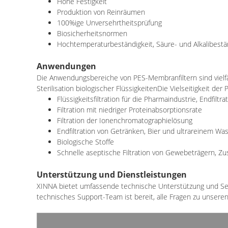
Hohe Festigkeit
Produktion von Reinräumen
100%ige Unversehrtheitsprüfung
Biosicherheitsnormen
Hochtemperaturbeständigkeit, Säure- und Alkalibestä
Anwendungen
Die Anwendungsbereiche von PES-Membranfiltern sind vielfälti
Sterilisation biologischer FlüssigkeitenDie Vielseitigkeit de
Flüssigkeitsfiltration für die Pharmaindustrie, Endfiltr
Filtration mit niedriger Proteinabsorptionsrate
Filtration der Ionenchromatographielösung
Endfiltration von Getränken, Bier und ultrareinem Wa
Biologische Stoffe
Schnelle aseptische Filtration von Gewebeträgern, Z
Unterstützung und Dienstleistungen
XINNA bietet umfassende technische Unterstützung und Ser
technisches Support-Team ist bereit, alle Fragen zu unsere