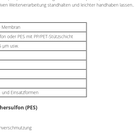
siven Weiterverarbeitung standhalten und leichter handhaben lassen..
n) Membran
fon oder PES mit PP/PET-Stützschicht
5 μm usw.
- und Einsatzformen
hersulfon (PES)
ranverschmutzung