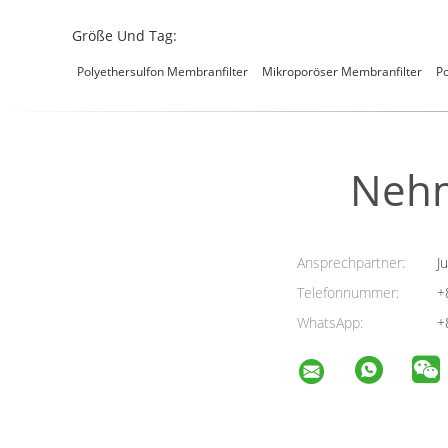
Größe Und Tag:
Polyethersulfon Membranfilter
Mikroporöser Membranfilter
Po
Nehm
Ansprechpartner:
Ju
Telefonnummer:
+
WhatsApp:
+