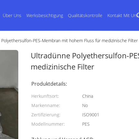
Über Uns
Werksbesichtigung
Qualitätskontrolle
Kontakt Mit Uns
 Polyethersulfon-PES-Membran mit hohem Fluss für medizinische Filter
Ultradünne Polyethersulfon-P
medizinische Filter
Produktdetails:
Herkunftsort:
China
Markenname:
No
Zertifizierung:
ISO9001
Modellnummer:
PES