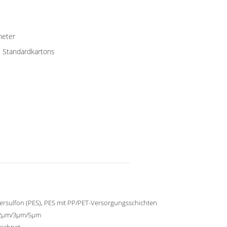
meter
 Standardkartons
ersulfon (PES), PES mit PP/PET-Versorgungsschichten
2μm/3μm/5μm