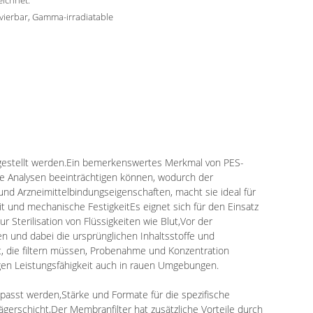
ichnet.
vierbar, Gamma-irradiatable
rgestellt werden.Ein bemerkenswertes Merkmal von PES-
 die Analysen beeinträchtigen können, wodurch der
 und Arzneimittelbindungseigenschaften, macht sie ideal für
t und mechanische FestigkeitEs eignet sich für den Einsatz
 Sterilisation von Flüssigkeiten wie Blut,Vor der
n und dabei die ursprünglichen Inhaltsstoffe und
t, die filtern müssen, Probenahme und Konzentration
tigen Leistungsfähigkeit auch in rauen Umgebungen.
asst werden,Stärke und Formate für die spezifische
gerschicht,Der Membranfilter hat zusätzliche Vorteile durch