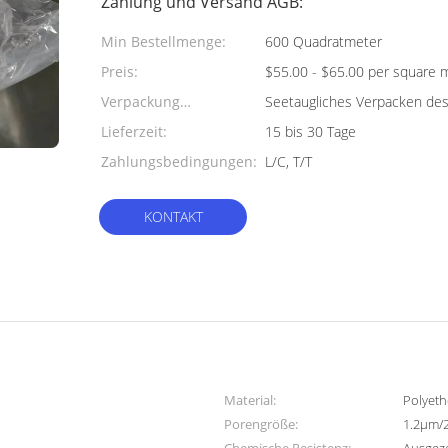
Zahlung und Versand AGB:
Min Bestellmenge:
600 Quadratmeter
Preis:
$55.00 - $65.00 per square 
Verpackung
Seetaugliches Verpacken des
Informationen:
Lieferzeit:
15 bis 30 Tage
Zahlungsbedingungen:
L/C, T/T
KONTAKT
Material:
Polyeth
Porengröße:
1.2μm/