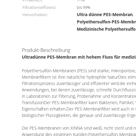
Ph-Bereich:
1-14
Filtrationseffizienz:
bis 99%
Ultra dünne PES-Membran
Hervorheben:
,
Polyethersulfon-PES-Memb
Medizinische Polyethersul
Produkt-Beschreibung
Ultradünne PES-Membran mit hohem Fluss für medizin
Polyethersulfon-Membranen (PES) sind starke, mikroporöse
Membranfiltern ist ihre natürliche hydrophile NaturDies eli
Filtrationsprozess zuverlässiger und effizienter wird.die e
Anwendungen, bei denen zuverlässige, schnelle Durchflussr
in Laboratorien zur Filterung, Probenahme und Konzentration 
TransfusionDer PES-Membranfilter kann Bakterien, Partikel,
Eigenschaften erhalten.Der PES-Membranfilter wird auch in
biologischer Flüssigkeiten, die genaue und zuverlässige Erge
Die PES-Membranen von XINNA sind weiß, nicht steril und 
Anwendung des einzelnen Kunden.
Polyethersulfon-Membrane