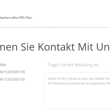
lyethersulfon-PES-Filter
en Sie Kontakt Mit Un
liazy
Tragen Sie Ihre Mitteilung ein
8615325585150
8615325585150