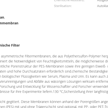
Chemische Resistenz:
Ausgeze
Sterilisation:
Autokla
ran
,
fonmembran
ische Filter
, asymmetrische Filtermembranen, die aus Polyethersulfon-Polymer he
miniert die Notwendigkeit von Feuchtigkeitsmitteln, die möglicherweise
inheitliche Porenstruktur der PES-Membranen sowie ihre geringen Eiweiß-
aten und hohe Durchsatzraten erforderlich sind.chemische Beständigkei
biologischer Flüssigkeiten wie Serum, Plasma und Urin. Es kann auch zur
 Verunreinigungen und Abfälle aus wässrigen Lösungen wirksam entferne
 Forschung und Entwicklung für Wissenschaftler und Forscher verwende
bnisse für ihre Experimente liefern.
130 °C,
Sicherstellung ihrer langfris
nicht gegittert. Diese Membranen können anhand der Porengrößen angep
n (PES) mit und ohne Trägerschicht sind optional, mit PP- oder PET-Trä