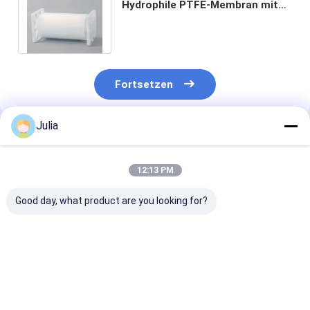
Hydrophile PTFE-Membran mit
Stützschicht 0,05 - 5 μM
Porengröße
Fortsetzen
Julia
Empfohlene Produkte
12:13 PM
Good day, what product are you looking for?
0.45μm PTFE-Filter
PTFE Membran
Sterile Filtrat
für die medizinische
Medizinischer
Ptfe Membranf
Behandlung von
Hydrophobischer
0,22 Um