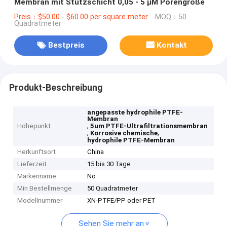
Membran mit Stützschicht 0,05 - 5 μM Porengröße
Preis：$50.00 - $60.00 per square meter
MOQ：50
Quadratmeter
Bestpreis
Kontakt
Produkt-Beschreibung
angepasste hydrophile PTFE-
Membran
,
Höhepunkt
5um PTFE-Ultrafiltrationsmembran
,
,
Korrosive chemische
hydrophile PTFE-Membran
Herkunftsort
China
Lieferzeit
15 bis 30 Tage
Markenname
No
Min Bestellmenge
50 Quadratmeter
Modellnummer
XN-PTFE/PP oder PET
Sehen Sie mehr an