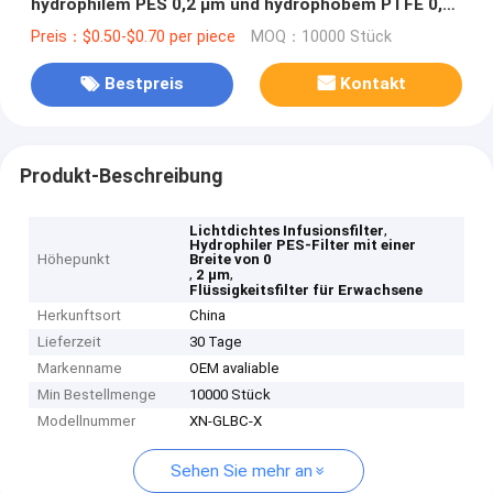
hydrophilem PES 0,2 μm und hydrophobem PTFE 0,2
μm Nichtsterile
Preis：$0.50-$0.70 per piece
MOQ：10000 Stück
Bestpreis
Kontakt
Produkt-Beschreibung
,
Lichtdichtes Infusionsfilter
Hydrophiler PES-Filter mit einer
Höhepunkt
Breite von 0
,
,
2 μm
Flüssigkeitsfilter für Erwachsene
Herkunftsort
China
Lieferzeit
30 Tage
Markenname
OEM avaliable
Min Bestellmenge
10000 Stück
Modellnummer
XN-GLBC-X
Sehen Sie mehr an