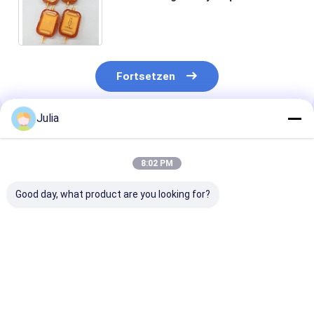
0,2 μm und hydrophobem PTFE 0,2
μm Nichtsterile
Fortsetzen
Julia
Empfohlene Produkte
8:02 PM
Good day, what product are you looking for?
XINNA Medical IV
1.2 Mikron IV Filter
Einweg-IV-Filt
Infusion In-Line
für die Infusion
doppelten Dec
0,22um und 0,5um
PES und
Mikroporenfilter
hydrophobem 