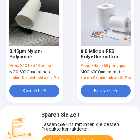
0.45μm Nylon-
0.8 Mikron PES
Polyamid-
Polyethersulfon
Membranfilter Weiß,
Membranfilter
Preis:
$10 to $18 per square meter
Preis:
$45 - $60 per square meter
nicht steril, ohne
Hydrophiler
MOQ:
600 Quadratmeter
MOQ:
600 Quadratmeter
Gitter
Sterilisationsgrad
Holen Sie sich aktuelle Preis
Holen Sie sich aktuelle Preis
Kontakt
Kontakt
Sparen Sie Zeit
Lassen Sie uns mit Ihnen die besten
Produkte kontaktieren.