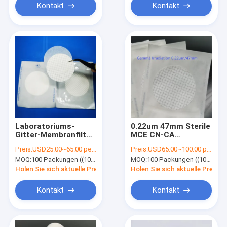
Kontakt
Kontakt
Laboratoriums-
0.22um 47mm Sterile
Gitter-Membranfilter
MCE CN-CA
Einfachverpackung
Mikroporöse
Preis:
USD25.00~65.00 per pack
Preis:
USD65.00~100.00 per pack
Steril für mikrobielle
Filtermembran für
MOQ:
100 Packungen ((100 Stück pro Packung)
MOQ:
100 Packungen ((100 Stück pro Packung)
Grenztests
mikrobielle
Grenztests
Holen Sie sich aktuelle Preis
Holen Sie sich aktuelle Preis
Einzelverpackung
Kontakt
Kontakt