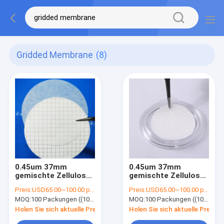
Gridded Membrane
(8)
0.45um 37mm
0.45um 37mm
gemischte Zellulose
gemischte Zellulose
Ester MCE Gitter
Ester MCE Gitter
Preis:
USD65.00~100.00 per pack
Preis:
USD65.00~100.00 per pack
Membranfilter Steril
Membranfilter Steril
MOQ:
100 Packungen ((100 Stück pro Packung)
MOQ:
100 Packungen ((100 Stück pro Packung)
für mikrobielle
für mikrobielle
Grenztest
Grenztest
Holen Sie sich aktuelle Preis
Holen Sie sich aktuelle Preis