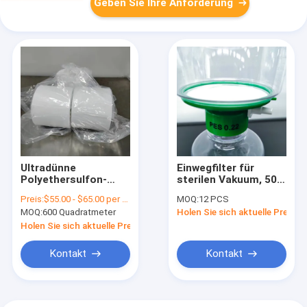
Geben Sie Ihre Anforderung
Ultradünne
Einwegfilter für
Polyethersulfon-
sterilen Vakuum, 500
PES-Membran mit
ml/500 ml mit PES
Preis:
$55.00 - $65.00 per square meter
MOQ:
12 PCS
hohem Fluss für
0,22
MOQ:
600 Quadratmeter
Holen Sie sich aktuelle Preis
medizinische Filter
μm/Filterbecher/Anschlu
Hals
Holen Sie sich aktuelle Preis
Kontakt
Kontakt