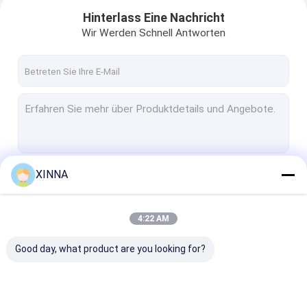
Hinterlass Eine Nachricht
Wir Werden Schnell Antworten
XINNA
Fortsetzen
4:22 AM
Zu Hause
Unsere Kategorien
Good day, what product are you looking for?
Produkte
Videos