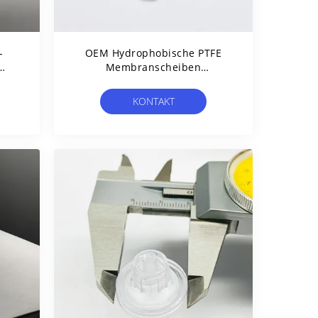
-
OEM Hydrophobische PTFE
Membranscheiben
abor
Porengröße 0,1 Μm 0,22 Μm
0,45 Μm Filter
KONTAKT