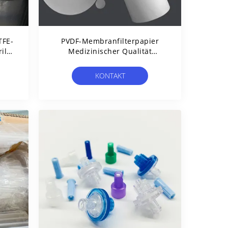
TFE-
PVDF-Membranfilterpapier
ile
Medizinischer Qualität
Hydrophob Für Die
Luftlüftung
KONTAKT