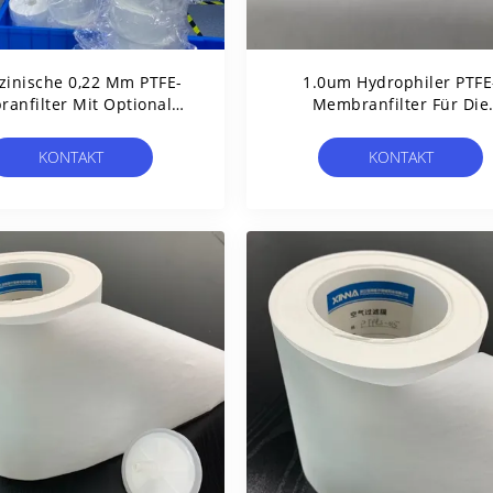
zinische 0,22 Μm PTFE-
1.0um Hydrophiler PTFE
anfilter Mit Optionaler
Membranfilter Für Die
Stützfläche
Flüssigkeitsfiltration Im L
KONTAKT
KONTAKT