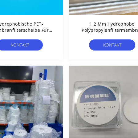
ydrophobische PET-
1.2 Μm Hydrophobe
branfilterscheibe Für
Polypropylenfiltermembr
uftdurchgang Mit Einer
Für Die Eingebaute Filtrat
orengröße Von 5 Μm
KONTAKT
KONTAKT