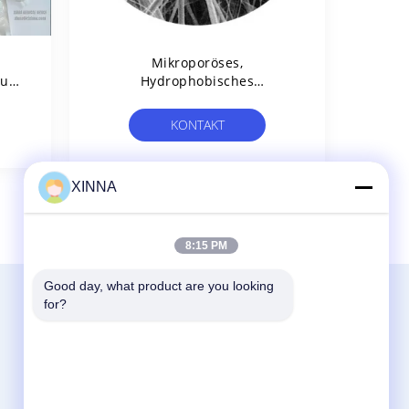
Mikroporöses,
Zur
Hydrophobisches
on
Glasfasermembranfilter,
Gleichwertig Einer GVS-GF-
KONTAKT
Membran
XINNA
8
>
8:15 PM
Good day, what product are you looking 
Kontakt
for?
Zhejiang Xinna Medical Device Technology
Co., Ltd.
Huangnikan Industriezone, Yucheng Street,
Yuhuan, Stadt Taizhou, Provinz Zhejiang,