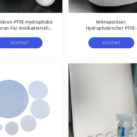
Mikron-PTFE-Hydrophobe
Mikroporöser,
an Für Antibakterielle
Hydrophobischer PTFE-
Filter
Membranfilter, Für
Schutzöffnungen Laminie
KONTAKT
KONTAKT