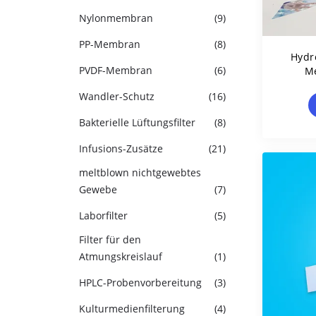
Nylonmembran
(9)
PP-Membran
(8)
Hydr
PVDF-Membran
(6)
Me
Wandler-Schutz
(16)
Bakterielle Lüftungsfilter
(8)
Infusions-Zusätze
(21)
meltblown nichtgewebtes
Gewebe
(7)
Laborfilter
(5)
Filter für den
Atmungskreislauf
(1)
HPLC-Probenvorbereitung
(3)
Kulturmedienfilterung
(4)