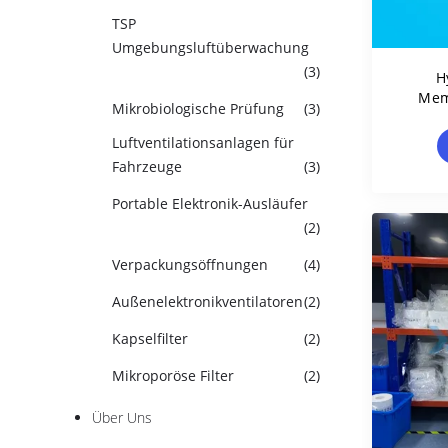
TSP
Umgebungsluftüberwachung
(3)
H
Mem
Mikrobiologische Prüfung
(3)
Den L
P
Luftventilationsanlagen für
Fahrzeuge
(3)
Portable Elektronik-Ausläufer
(2)
Verpackungsöffnungen
(4)
Außenelektronikventilatoren
(2)
Kapselfilter
(2)
Mikroporöse Filter
(2)
Über Uns