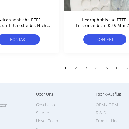
ydrophobische PTFE
Hydrophobische PTFE-
anfilterscheibe, Nicht
Filtermembran 0,45 Μm 
Steril 0,22um - 5um
Lüftung Und Gasfiltrati
KONTAKT
KONTAKT
1
2
3
4
5
6
7
Über Uns
Fabrik-Ausflug
Geschichte
OEM / ODM
itzen
Service
R & D
Unser Team
Product Line
Bie