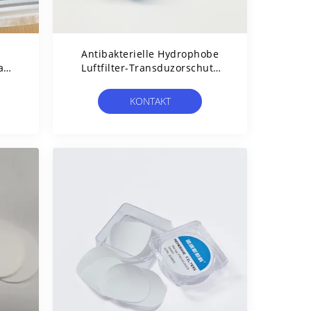
Antibakterielle Hydrophobe
an
Luftfilter-Transduzorschutz
ion
0,22 Mikron 23 Mm
KONTAKT