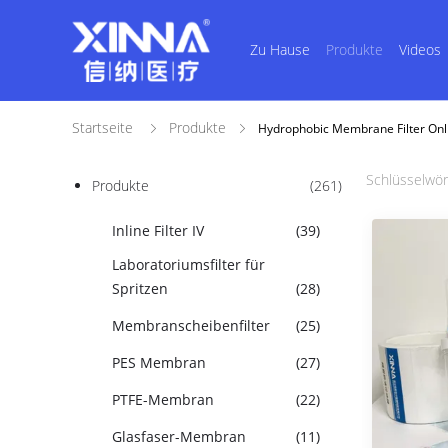
Zu Hause
Produkte
Videos
Startseite
Produkte
Hydrophobic Membrane Filter Onli
Schlüsselwör
Produkte
(261)
Inline Filter IV
(39)
Laboratoriumsfilter für
Spritzen
(28)
Membranscheibenfilter
(25)
PES Membran
(27)
PTFE-Membran
(22)
Glasfaser-Membran
(11)