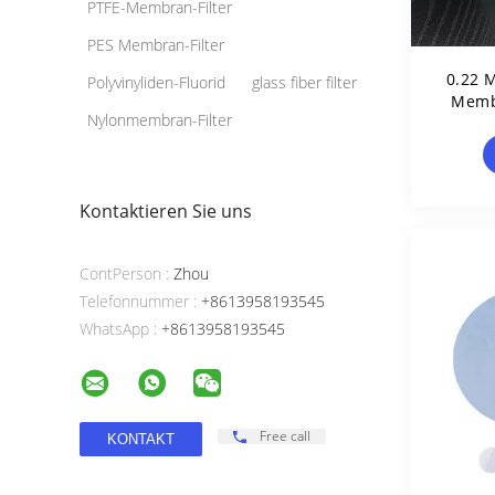
PTFE-Membran-Filter
PES Membran-Filter
0.22 
Polyvinyliden-Fluorid
glass fiber filter
Membr
Nylonmembran-Filter
Kontaktieren Sie uns
ContPerson :
Zhou
Telefonnummer :
+8613958193545
WhatsApp :
+8613958193545
Free call