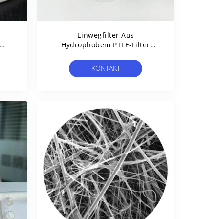
Einwegfilter Aus
Hydrophobem PTFE-Filter
Anti-Mikrobieller Kanülfilter
rt
Mit Luer-Schlössern
KONTAKT