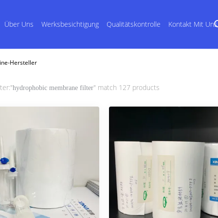
Über Uns
Werksbesichtigung
Qualitätskontrolle
Kontakt Mit Uns
ne-Hersteller
ter:"
" match 127 products
hydrophobic membrane filter