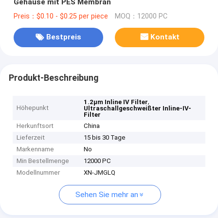
Gehäuse mit PES Membran
Preis：$0.10 - $0.25 per piece
MOQ：12000 PC
Bestpreis
Kontakt
Produkt-Beschreibung
,
1.2μm Inline IV Filter
Höhepunkt
Ultraschallgeschweißter Inline-IV-
Filter
Herkunftsort
China
Lieferzeit
15 bis 30 Tage
Markenname
No
Min Bestellmenge
12000 PC
Modellnummer
XN-JMGLQ
Sehen Sie mehr an