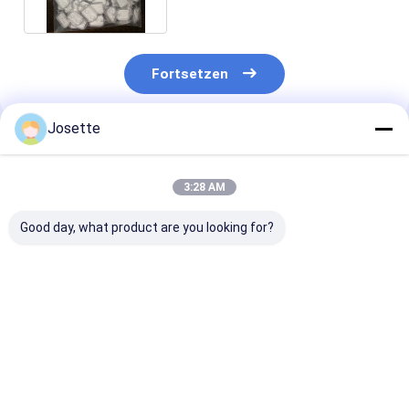
mit PES Membran
Fortsetzen
Josette
Empfohlene Produkte
3:28 AM
Good day, what product are you looking for?
XINNA Medical IV
1.2 Mikron IV Filter
Einweg-IV-Filt
Infusion In-Line
für die Infusion
doppelten Dec
0,22um und 0,5um
PES und
Mikroporenfilter
hydrophobem 
für eine höher
Bestpreis
Bestpreis
Bestprei
Durchflussrat