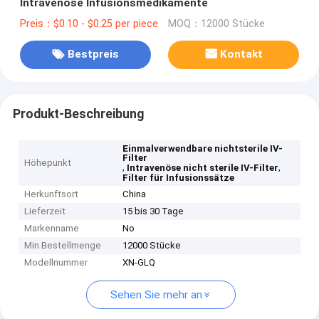
Intravenöse Infusionsmedikamente
Preis：$0.10 - $0.25 per piece
MOQ：12000 Stücke
Bestpreis
Kontakt
Produkt-Beschreibung
Einmalverwendbare nichtsterile IV-
Filter
Höhepunkt
,
,
Intravenöse nicht sterile IV-Filter
Filter für Infusionssätze
Herkunftsort
China
Lieferzeit
15 bis 30 Tage
Markenname
No
Min Bestellmenge
12000 Stücke
Modellnummer
XN-GLQ
Sehen Sie mehr an