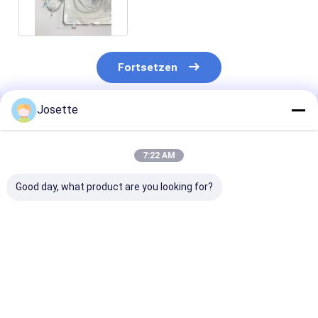
Infusionsmedikamente
Fortsetzen
Josette
Empfohlene Produkte
7:22 AM
Good day, what product are you looking for?
XINNA Medical IV
1.2 Mikron IV Filter
Einweg-IV-Filt
Infusion In-Line
für die Infusion
doppelten Dec
0,22um und 0,5um
PES und
Mikroporenfilter
hydrophobem 
für eine höher
Bestpreis
Bestpreis
Bestprei