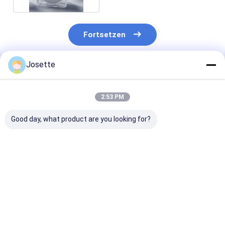
Fortsetzen
Josette
Empfohlene Produkte
2:53 PM
Good day, what product are you looking for?
0.2 μm 47 mm Dia
Hydrophobische
Hydrophobisc
Hydrophobische
PVDF
PTFE-
Membran PTFE-
Membranscheibenfilter
Membranscheib
Separator für
0,45um Porengröße
zur bakterielle
Lithiumluftbatterie
Hydrophile
Saugfiltration
Bestpreis
Bestpreis
Bestprei
Behandlung