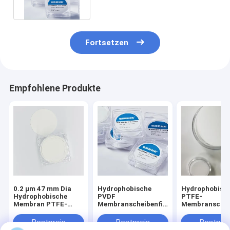
Fortsetzen
Empfohlene Produkte
0.2 μm 47 mm Dia
Hydrophobische
Hydrophobisc
Hydrophobische
PVDF
PTFE-
Membran PTFE-
Membranscheibenfilter
Membranscheib
Separator für
0,45um Porengröße
zur bakterielle
Lithiumluftbatterie
Hydrophile
Saugfiltration
Bestpreis
Bestpreis
Bestprei
Behandlung