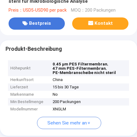
steril für mikrobiologische Analyse
Preis：USD5-USD90 per pack
MOQ：200 Packungen
Bestpreis
Kontakt
Produkt-Beschreibung
,
0.45 μm PES Filtermembran
Höhepunkt
,
47 mm PES-Filtermembran
PE-Membranscheibe nicht steril
Herkunftsort
China
Lieferzeit
15 bis 30 Tage
Markenname
No
Min Bestellmenge
200 Packungen
Modellnummer
XNGLM
Sehen Sie mehr an