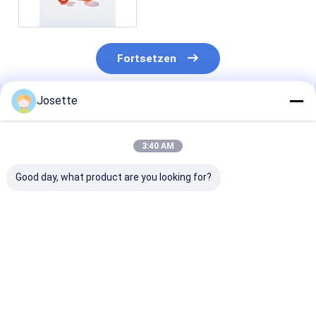
Fortsetzen
Josette
Empfohlene Produkte
3:40 AM
Good day, what product are you looking for?
0.45μM Porengröße
Medizinische
Sterile hydrop
Hydrophobe PTFE-
Einwegfilter für
PVDF-Spritzen
Spritzenfilter für
sterile Spritzen mit
0,22 μM 33 mm
HPLC- und GC-
0,22 μm PES
Standard-Luer
Probenvorfilterung
Membran φ33 mm
Bestpreis
Bestpreis
Bestprei
Einzelpackung