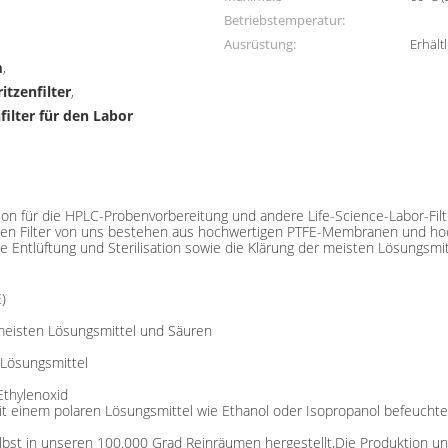
Betriebstemperatur:
Ausrüstung:
Erhältl
m
,
itzenfilter
,
ilter für den Labor
Laborfiltration
ation für die HPLC-Probenvorbereitung und andere Life-Science-Labor-Fil
zen Filter von uns bestehen aus hochwertigen PTFE-Membranen und hoch
ile Entlüftung und Sterilisation sowie die Klärung der meisten Lösungsm
)
meisten Lösungsmittel und Säuren
 Lösungsmittel
Ethylenoxid
mit einem polaren Lösungsmittel wie Ethanol oder Isopropanol befeucht
lbst in unseren 100.000 Grad Reinräumen hergestellt,Die Produktion u