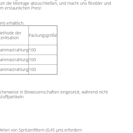
um die Montage abzuschließen, und macht uns flexibler und
m erstaunlichen Preis!
) erhältlich.
ethode der
Packungsgröße
terilisation
ammastrahlung
100
ammastrahlung
100
ammastrahlung
100
pischerweise in Biowissenschaften eingesetzt, während nicht
toffpartikeln.
ten von Spritzenfiltern (0,45 μm) erfordern