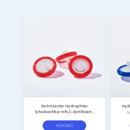
100 Zählen HPLC-Labor-
0.22
Spritzenfilter Nichtsteriler PVDF-
H
terialien
Spritzenfilter
KONTAKT