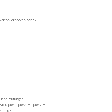
kartonverpacken oder -
tliche Prüfungen
m/0.45μm/1.2μm/2μm/3μm/5μm
z.B. 140°F)