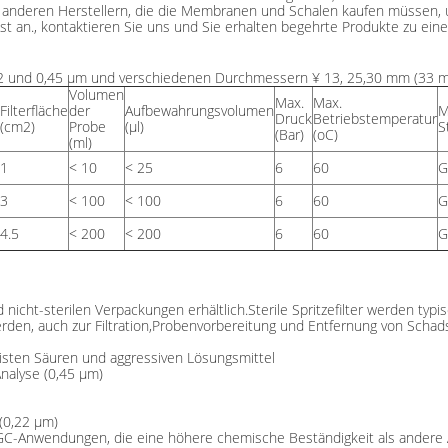
n anderen Herstellern, die die Membranen und Schalen kaufen müssen, 
 an., kontaktieren Sie uns und Sie erhalten begehrte Produkte zu eine
0,22 und 0,45 μm und verschiedenen Durchmessern ¥ 13, 25,30 mm (33 mm
Volumen
Max.
Max.
Filterfläche
der
Aufbewahrungsvolumen
M
Druck
Betriebstemperatur
(cm2)
Probe
(μl)
S
(Bar)
(oC)
(ml)
1
< 10
< 25
6
60
G
3
< 100
< 100
6
60
G
4.5
< 200
< 200
6
60
G
d nicht-sterilen Verpackungen erhältlich.
Sterile Spritzefilter werden ty
werden, auch zur Filtration,Probenvorbereitung und Entfernung von Schads
meisten Säuren und aggressiven Lösungsmittel
Analyse (0,45 μm)
(0,22 μm)
C-Anwendungen, die eine höhere chemische Beständigkeit als andere Ar