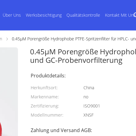
Über Uns
Werksbesichtigung
Qualitätskontrolle
Kontakt Mit Uns
en
0.45μM Porengröße Hydrophobe PTFE-Spritzenfilter für HPLC- un
0.45μM Porengröße Hydrophobe 
und GC-Probenvorfilterung
Produktdetails:
Herkunftsort:
China
Markenname:
no
Zertifizierung:
ISO9001
Modellnummer:
XNSF
Zahlung und Versand AGB: