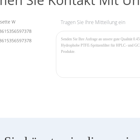
sette W
Tragen Sie Ihre Mitteilung ein
8615356597378
8615356597378