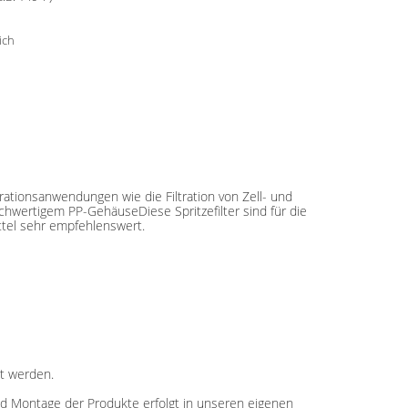
ich
trationsanwendungen wie die Filtration von Zell- und
wertigem PP-GehäuseDiese Spritzefilter sind für die
ittel sehr empfehlenswert.
et werden.
nd Montage der Produkte erfolgt in unseren eigenen