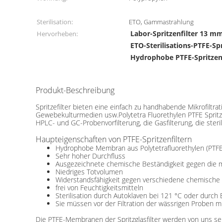
Sterilisation:
ETO, Gammastrahlung
Labor-Spritzenfilter 13 m
Hervorheben:
ETO-Sterilisations-PTFE-Spr
Hydrophobe PTFE-Spritzenf
Produkt-Beschreibung
0.45μm Porengröße PTFE-Spritzenfilter Hydrophob für 
Spritzefilter bieten eine einfach zu handhabende Mikrofiltr
Gewebekulturmedien usw.Polytetra Fluorethylen PTFE Sprit
HPLC- und GC-Probenvorfilterung, die Gasfilterung, die ster
Haupteigenschaften von PTFE-Spritzenfiltern
Hydrophobe Membran aus Polytetrafluorethylen (PTFE
Sehr hoher Durchfluss
Ausgezeichnete chemische Beständigkeit gegen die 
Niedriges Totvolumen
Widerstandsfähigkeit gegen verschiedene chemische
frei von Feuchtigkeitsmitteln
Sterilisation durch Autoklaven bei 121 °C oder durch 
Sie müssen vor der Filtration der wässrigen Proben 
Die PTFE-Membranen der Spritzglasfilter werden von uns se