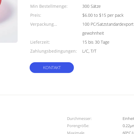
Min Bestellmenge:
300 Sätze
Preis:
$6.00 to $15 per pack
Verpackung
100 PC/Satzstandardexport
Informationen:
gewohnheit
Lieferzeit:
15 bis 30 Tage
Zahlungsbedingungen:
L/C, T/T
KONTAKT
Durchmesser:
Einhei
Porengröße:
0.22μ
Maximale
60°C (