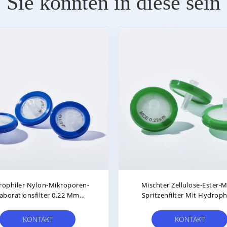
Sie könnten in diese sein
μm 13mm PVDF-Spritzenfilter
Sterile Hydrophile PVDF
ydrophil Nicht Steril 100
Spritzenfilter 0,22 ΜM 33 M
Stück/Pk
Standard-Luer-Slip
KONTAKT
KONTAKT