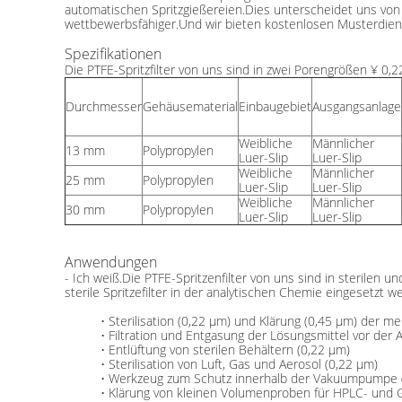
automatischen Spritzgießereien.Dies unterscheidet uns vo
wettbewerbsfähiger.Und wir bieten kostenlosen Musterdienst
Spezifikationen
Die PTFE-Spritzfilter von uns sind in zwei Porengrößen ¥ 
Durchmesser
Gehäusematerial
Einbaugebiet
Ausgangsanlage
Weibliche
Männlicher
13 mm
Polypropylen
Luer-Slip
Luer-Slip
Weibliche
Männlicher
25 mm
Polypropylen
Luer-Slip
Luer-Slip
Weibliche
Männlicher
30 mm
Polypropylen
Luer-Slip
Luer-Slip
Anwendungen
- Ich weiß.
Die PTFE-Spritzenfilter von uns sind in sterilen un
sterile Spritzefilter in der analytischen Chemie eingesetzt 
• Sterilisation (0,22 μm) und Klärung (0,45 μm) der 
• Filtration und Entgasung der Lösungsmittel vor der 
• Entlüftung von sterilen Behältern (0,22 μm)
• Sterilisation von Luft, Gas und Aerosol (0,22 μm)
• Werkzeug zum Schutz innerhalb der Vakuumpumpe 
• Klärung von kleinen Volumenproben für HPLC- und G