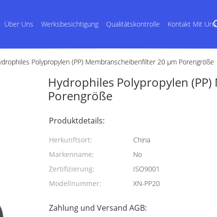
Über Uns
Werksbesichtigung
Qualitätskontrolle
Kontakt Mit Uns
ydrophiles Polypropylen (PP) Membranscheibenfilter 20 μm Porengröße
Hydrophiles Polypropylen (PP)
Porengröße
Produktdetails:
Herkunftsort:
China
Markenname:
No
Zertifizierung:
ISO9001
Modellnummer:
XN-PP20
Zahlung und Versand AGB: