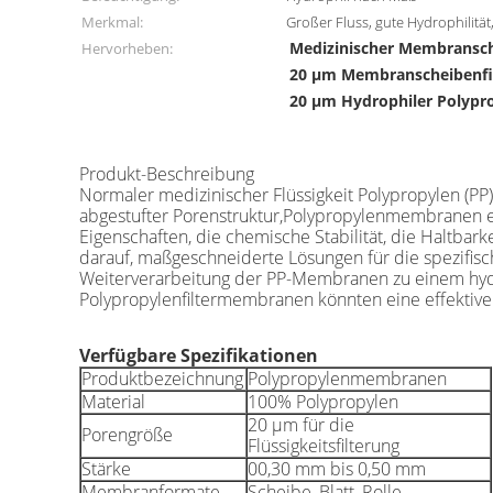
Merkmal:
Großer Fluss, gute Hydrophilität,
Medizinischer Membransch
Hervorheben:
20 μm Membranscheibenfi
20 μm Hydrophiler Polypr
Produkt-Beschreibung
Normaler medizinischer Flüssigkeit Polypropylen (P
abgestufter Porenstruktur,Polypropylenmembranen e
Eigenschaften, die chemische Stabilität, die Haltbark
darauf, maßgeschneiderte Lösungen für die spezifis
Weiterverarbeitung der PP-Membranen zu einem hydro
Polypropylenfiltermembranen könnten eine effektive 
Verfügbare Spezifikationen
Produktbezeichnung
Polypropylenmembranen
Material
100% Polypropylen
20 μm für die
Porengröße
Flüssigkeitsfilterung
Stärke
00,30 mm bis 0,50 mm
Membranformate
Scheibe, Blatt, Rolle