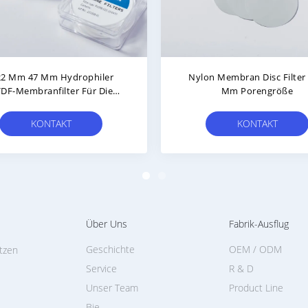
0.45 Mikron PVDF
0.22μm 47mm Hydrophobi
Membranscheibenfilter
PVDF Membranfilterscheibe 
Hydrophobischer
Steril 50/Pk
Polyvinylidenfluoridfilter
KONTAKT
KONTAKT
Über Uns
Fabrik-Ausflug
Geschichte
OEM / ODM
itzen
Service
R & D
Unser Team
Product Line
Bie