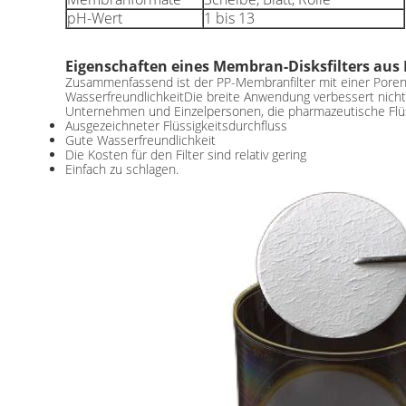
pH-Wert
1 bis 13
Eigenschaften eines Membran-Disksfilters aus 
Zusammenfassend ist der PP-Membranfilter mit einer Poreng
WasserfreundlichkeitDie breite Anwendung verbessert nicht
Unternehmen und Einzelpersonen, die pharmazeutische Flüss
Ausgezeichneter Flüssigkeitsdurchfluss
Gute Wasserfreundlichkeit
Die Kosten für den Filter sind relativ gering
Einfach zu schlagen.