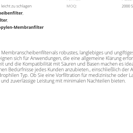
 leicht zu schlagen
MOQ:
2000 S
eibenfilter
,
lter
,
opylen-Membranfilter
P) Membranscheibenfilter
als robustes, langlebiges und ungiftig
r
ignen sich für Anwendungen, die eine allgemeine Klärung erfo
eit und die Kompatibilität mit Säuren und Basen machen es ideal
chen Bedürfnisse jedes Kunden anzubieten., einschließlich de
philen Typ. Ob Sie eine Vorfiltration für medizinische oder
und zuverlässige Leistung mit minimalen Nachteilen bieten.