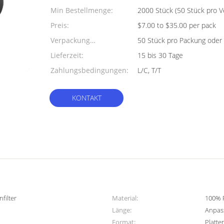
Min Bestellmenge:
2000 Stück (50 Stück pro 
Preis:
$7.00 to $35.00 per pack
Verpackung
50 Stück pro Packung oder i
Informationen:
Lieferzeit:
15 bis 30 Tage
Zahlungsbedingungen:
L/C, T/T
KONTAKT
filter
Material:
100% 
Länge:
Anpas
Format:
Platten