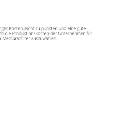
ger Kosten,leicht zu punkten und eine gute
auch die Produktionskosten der Unternehmen.für
en-Membranfilter auszuwählen.