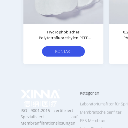
OEM Hydrophobische PTFE
l Für
Membranscheiben Porengröße
e
0,1 Μm 0,22 Μm 0,45 Μm Filter
KONTAKT
Kategorien
Laboratoriumsfilter für Spr
ISO 9001:2015 zertifiziert
Membranscheibenfilter
Spezialisiert auf
PES Membran
Membranfiltrationslösungen