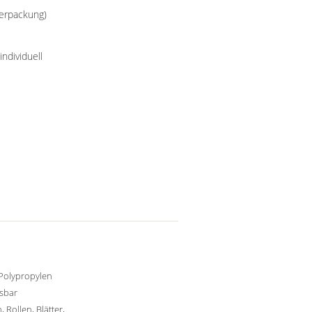
Verpackung)
ndividuell
Polypropylen
sbar
, Rollen, Blätter,