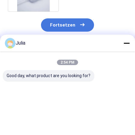
Fortsetzen
Julia
Empfohlene Produkte
2:54 PM
Good day, what product are you looking for?
1.2 Mikron IV Filter
Einweg-IV-Filter mit
1.2 Mikron IV-F
für die Infusion
doppelten Decks aus
für die
PES und
Infusionsthera
hydrophobem PTFE
für eine höhere
Bestpreis
Bestpreis
Bestprei
Durchflussrate