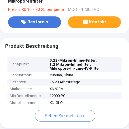
Mikroporenfilter
Preis：$0.10 - $0.25 per piece
MOQ：12000 PC
Bestpreis
Kontakt
Produkt-Beschreibung
,
0.22-Mikron-Inline-Filter
Höhepunkt
,
1.2 Mikron-Inlinefilter
Mikropore-In-Line-IV-Filter
Herkunftsort
Yuhuan, China
Lieferzeit
15-20 Arbeitstage
Markenname
XN/OEM
Min Bestellmenge
12000 PC
Modellnummer
XN-GLQ
Sehen Sie mehr an