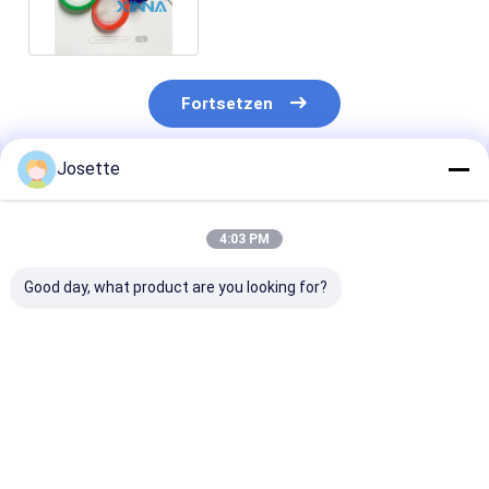
Fortsetzen
Josette
Empfohlene Produkte
4:03 PM
Good day, what product are you looking for?
0.45μM Porengröße
Medizinische
Sterile hydrop
Hydrophobe PTFE-
Einwegfilter für
PVDF-Spritzen
Spritzenfilter für
sterile Spritzen mit
0,22 μM 33 mm
HPLC- und GC-
0,22 μm PES
Standard-Luer
Probenvorfilterung
Membran φ33 mm
Bestpreis
Bestpreis
Bestprei