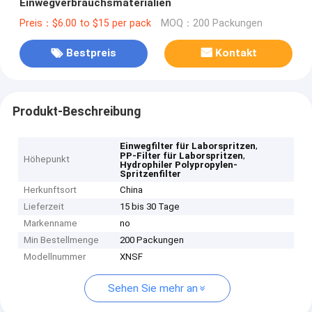
Einwegverbrauchsmaterialien
Preis：$6.00 to $15 per pack
MOQ：200 Packungen
Bestpreis
Kontakt
Produkt-Beschreibung
,
Einwegfilter für Laborspritzen
,
PP-Filter für Laborspritzen
Höhepunkt
Hydrophiler Polypropylen-
Spritzenfilter
Herkunftsort
China
Lieferzeit
15 bis 30 Tage
Markenname
no
Min Bestellmenge
200 Packungen
Modellnummer
XNSF
Sehen Sie mehr an