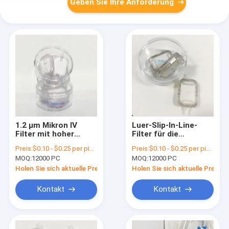
Geben Sie Ihre Anforderung
1.2 μm Mikron IV
Luer-Slip-In-Line-
Filter mit hoher
Filter für die
Durchflussrate PES
intravenöse Infusion
Preis:
$0.10 - $0.25 per piece
Preis:
$0.10 - $0.25 per piece
Membranen und
MOQ:
12000 PC
MOQ:
12000 PC
Luftlüftung PTFE
Holen Sie sich aktuelle Preis
Holen Sie sich aktuelle Preis
Kontakt
Kontakt