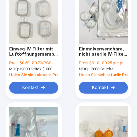
Einweg-IV-Filter mit
Einmalverwendbare,
Luftöffnungsmembran
nicht sterile IV-Filter
für Infusionssätze
für Intravenöse
Preis:
$0.50~$0.70/PCS, negotiable
Preis:
$0.10 - $0.25 per piece
1,2 μm
Infusionsmedikamente
MOQ:
12000 Stück (1000 Stück/Packung)
MOQ:
12000 Stücke
Holen Sie sich aktuelle Preis
Holen Sie sich aktuelle Preis
Kontakt
Kontakt
Zu Hause
Produkte
Videos