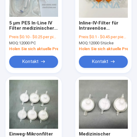
Über uns
Werksbesichtigung
5 μm PES In-Line IV
Inline-IV-Filter für
Filter medizinischer
Intravenöse
Qualitätskontrolle
Qualität mit
Verabreichung
Preis:
$0.10 - $0.25 per piece
Preis:
$0.1 - $0.45 per piece
Luftlüftmembran
MOQ:
12000 PC
MOQ:
12000 Stücke
Kontakt mit uns
Holen Sie sich aktuelle Preis
Holen Sie sich aktuelle Preis
Bitte um ein Angebot
Kontakt
Kontakt
Inline Filter IV
Laboratoriumsfilter für Spritzen
Membranscheibenfilter
PES Membran
Einweg-Mikronfilter
Medizinischer