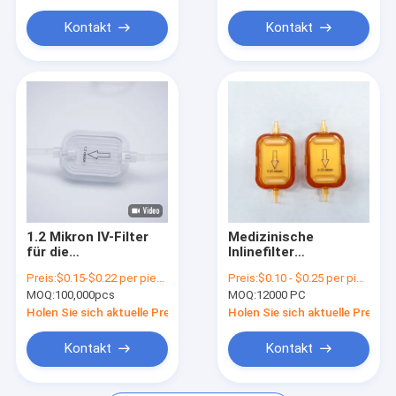
Filter für den Atmungskreislauf
Kontakt
Kontakt
HPLC-Probenvorbereitung
Kulturmedienfilterung
TSP Umgebungsluftüberwachung
Mikrobiologische Prüfung
Luftventilationsanlagen für Fahrzeuge
1.2 Mikron IV-Filter
Medizinische
Portable Elektronik-Ausläufer
für die
Inlinefilter
Infusionstherapie
Intravenöse Infusion
Verpackungsöffnungen
Preis:
$0.15-$0.22 per piece
Preis:
$0.10 - $0.25 per piece
0,22um Membran zur
MOQ:
100,000pcs
MOQ:
12000 PC
Flüssigkeitsfiltration
Holen Sie sich aktuelle Preis
Holen Sie sich aktuelle Preis
Außenelektronikventilatoren
Kontakt
Kontakt
Kapselfilter
Mikroporöse Filter