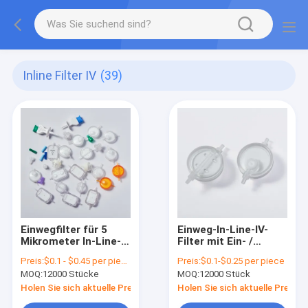
Inline Filter IV
(39)
Einwegfilter für 5
Einweg-In-Line-IV-
Mikrometer In-Line-IV
Filter mit Ein- /
mit PES-Membran für
Ausgangsanbindung
Preis:
$0.1 - $0.45 per piece
Preis:
$0.1-$0.25 per piece
Venenanschlüsse
für
MOQ:
12000 Stücke
MOQ:
12000 Stück
Infusionsröhrchen
Holen Sie sich aktuelle Preis
Holen Sie sich aktuelle Preis