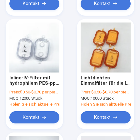
Kontakt
Kontakt
Inline-IV-Filter mit
Lichtdichtes
hydrophilem PES-pp
Einmalfilter für die IV-
1,2 μm und
Verwendung mit
Preis:
$0.50-$0.70 per piece
Preis:
$0.50-$0.70 per piece
hydrophobem PTFE
hydrophilem PES 0,2
MOQ:
12000 Stück
MOQ:
10000 Stück
0,45 μm
μm und hydrophobem
PTFE 0,2 μm
Holen Sie sich aktuelle Preis
Holen Sie sich aktuelle Preis
Nichtsterile
Kontakt
Kontakt