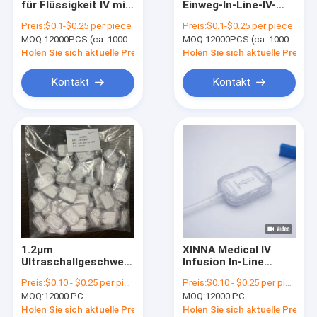
für Flüssigkeit IV mit
Einweg-In-Line-IV-
PTFE-Membran
Schutzhülle
Filter Nicht-Steril /
Preis:
$0.1-$0.25 per piece
Preis:
$0.1-$0.25 per piece
EOS-Präzisions-
MOQ:
Glasfaser-Membran
12000PCS (ca. 1000PCS pro Verpackung)
MOQ:
12000PCS (ca. 1000PCS pro Verpackung)
Flüssigstofffilter
Holen Sie sich aktuelle Preis
Holen Sie sich aktuelle Preis
Nylonmembran
Kontakt
Kontakt
PP-Membran
PVDF-Membran
Wandler-Schutz
Bakterielle Lüftungsfilter
Infusions-Zusätze
1.2μm
XINNA Medical IV
meltblown nichtgewebtes Gewebe
Ultraschallgeschweißtes
Infusion In-Line
Inline IV Filter ABS
0,22um und 0,5um
Preis:
$0.10 - $0.25 per piece
Preis:
$0.10 - $0.25 per piece
Gehäuse mit PES
Mikroporenfilter
Laborfilter
MOQ:
12000 PC
MOQ:
12000 PC
Membran
Holen Sie sich aktuelle Preis
Holen Sie sich aktuelle Preis